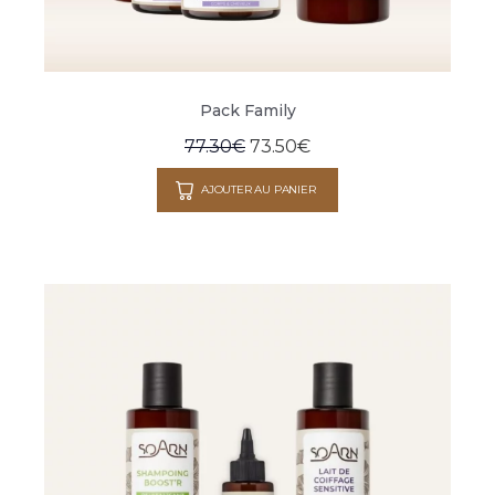
Pack Family
77.30
€
73.50
€
AJOUTER AU PANIER