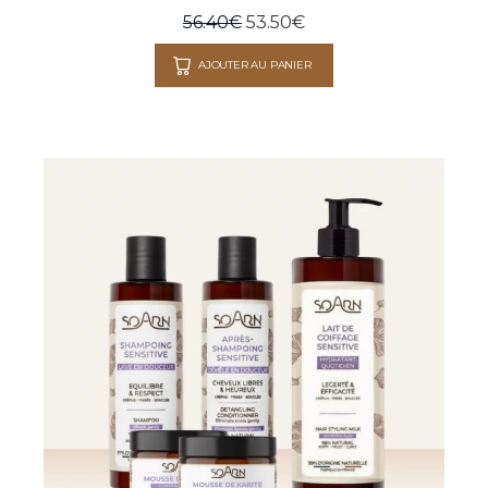
56.40
€
53.50
€
AJOUTER AU PANIER