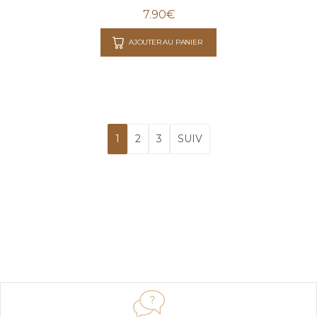
7.90
€
AJOUTER AU PANIER
1
2
3
SUIV