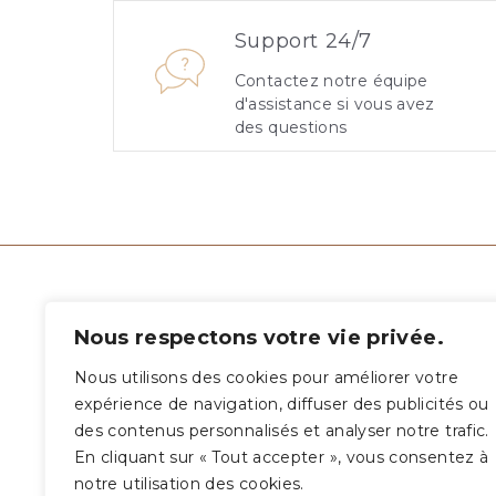
Support 24/7
Contactez notre équipe
d'assistance si vous avez
des questions
INFORMATIONS
LIENS
Nous respectons votre vie privée.
TÉLÉPHONE :
Nous utilisons des cookies pour améliorer votre
Mentio
(33) 06 10 16 63 26
expérience de navigation, diffuser des publicités ou
Confid
des contenus personnalisés et analyser notre trafic.
EMAIL :
Politiq
En cliquant sur « Tout accepter », vous consentez à
contact@soarn.fr
Condit
notre utilisation des cookies.