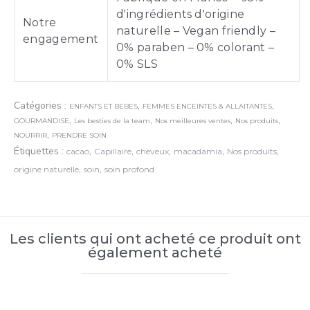
d'ingrédients d'origine
Notre
naturelle – Vegan friendly –
engagement
0% paraben – 0% colorant –
0% SLS
Catégories :
,
,
ENFANTS ET BEBES
FEMMES ENCEINTES & ALLAITANTES
,
,
,
,
GOURMANDISE
Les besties de la team
Nos meilleures ventes
Nos produits
,
NOURRIR
PRENDRE SOIN
Étiquettes :
,
,
,
,
,
cacao
Capillaire
cheveux
macadamia
Nos produits
,
,
origine naturelle
soin
soin profond
Les clients qui ont acheté ce produit ont
également acheté