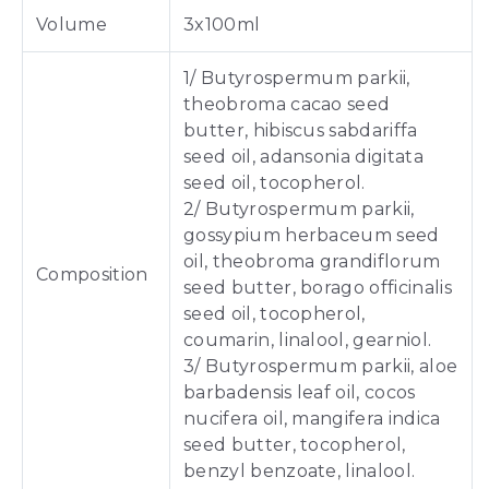
Volume
3x100ml
1/ Butyrospermum parkii,
theobroma cacao seed
butter, hibiscus sabdariffa
seed oil, adansonia digitata
seed oil, tocopherol.
2/ Butyrospermum parkii,
gossypium herbaceum seed
oil, theobroma grandiflorum
Composition
seed butter, borago officinalis
seed oil, tocopherol,
coumarin, linalool, gearniol.
3/ Butyrospermum parkii, aloe
barbadensis leaf oil, cocos
nucifera oil, mangifera indica
seed butter, tocopherol,
benzyl benzoate, linalool.