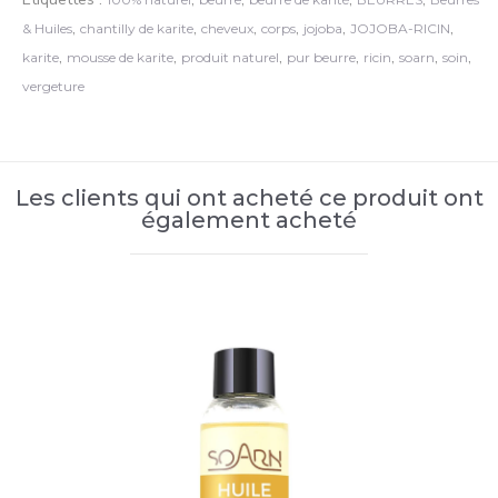
,
,
,
,
,
,
& Huiles
chantilly de karite
cheveux
corps
jojoba
JOJOBA-RICIN
,
,
,
,
,
,
,
karite
mousse de karite
produit naturel
pur beurre
ricin
soarn
soin
vergeture
Les clients qui ont acheté ce produit ont
également acheté