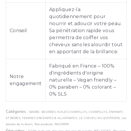
Appliquez-la
quotidiennement pour
nourrir et adoucir votre peau.
Conseil
Sa pénétration rapide vous
permettra de coiffer vos
cheveux sans les alourdir tout
en apportant de la brillance.
Fabriqué en France – 100%
d'ingrédients d'origine
Notre
naturelle – Vegan friendly –
engagement
0% paraben – 0% colorant –
0% SLS
Catégories :
,
,
,
BARBE
BEURRES HUILES CHANTILLYS
CHANTILLYS
ENFANTS
,
,
,
ET BEBES
FEMMES ENCEINTES & ALLAITANTES
LE CHEVEU AU QUOTIDIEN
Les
,
,
besties de la team
Nos produits
NOURRIR
Étiquettes :
,
,
,
,
100% naturel
beurre
beurre de karité
BEURRES
Beurres