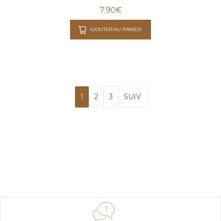
7.90
€
AJOUTER AU PANIER
1
2
3
SUIV