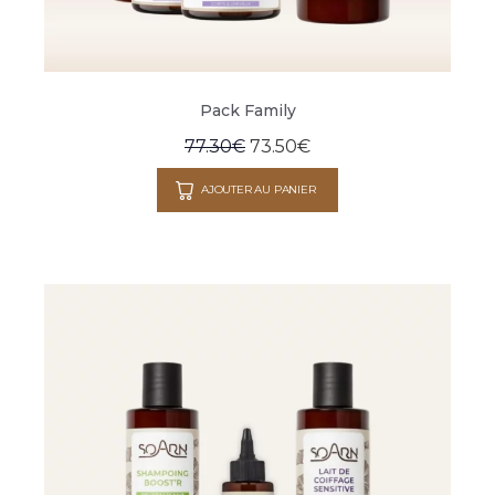
Pack Family
77.30
€
73.50
€
AJOUTER AU PANIER