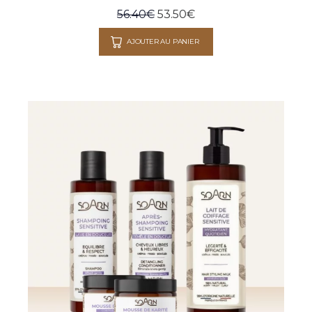
56.40
€
53.50
€
AJOUTER AU PANIER