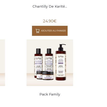
Chantilly De Karité...
24.90
€
AJOUTER AU PANIER
Pack Family