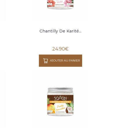
Chantilly De Karité...
24.90
€
AJOUTER AU PANIER