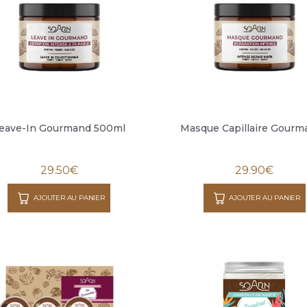
eave-In Gourmand 500ml
Masque Capillaire Gourma
29.50
€
29.90
€
AJOUTER AU PANIER
AJOUTER AU PANIER