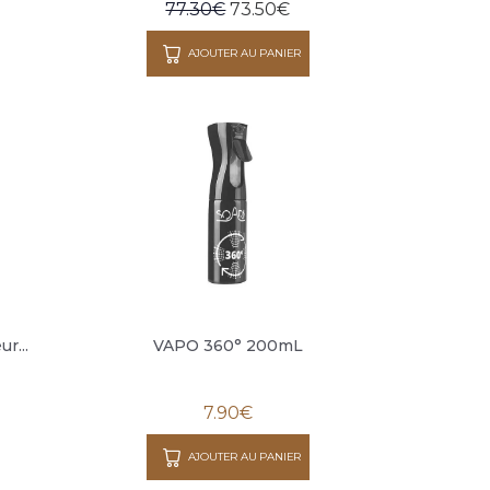
77.30
€
73.50
€
AJOUTER AU PANIER
r...
VAPO 360° 200mL
7.90
€
AJOUTER AU PANIER