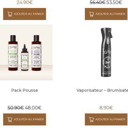
24.90
€
56.40
€
53.50
€
AJOUTER AU PANIER
AJOUTER AU PANIER
Pack Pousse
Vaporisateur – Brumisateu
50.90
€
48.00
€
8.90
€
AJOUTER AU PANIER
AJOUTER AU PANIER