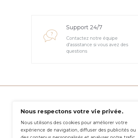
Support 24/7
Contactez notre équipe
d'assistance si vous avez des
questions
INFORMATIONS
LIENS
Nous respectons votre vie privée.
TÉLÉPHONE :
Nous utilisons des cookies pour améliorer votre
Mentio
(33) 06 10 16 63 26
expérience de navigation, diffuser des publicités ou
Confid
des contenus personnalisés et analyser notre trafic.