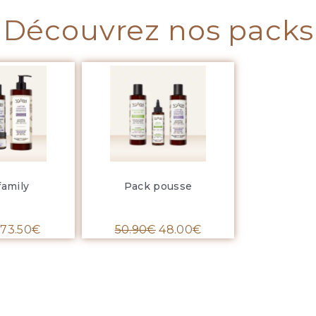
Découvrez nos packs
family
Pack pousse
73.50
€
50.90
€
48.00
€