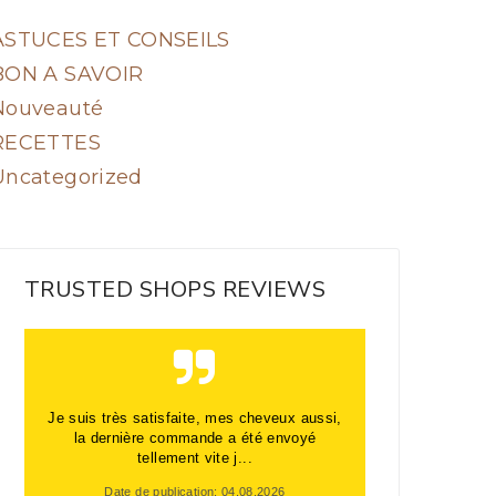
ASTUCES ET CONSEILS
BON A SAVOIR
Nouveauté
RECETTES
Uncategorized
TRUSTED SHOPS REVIEWS
Je suis très satisfaite, mes cheveux aussi,
la dernière commande a été envoyé
tellement vite j...
Date de publication: 04.08.2026