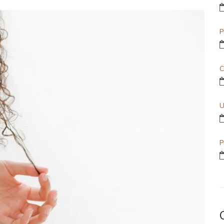
P
C
U
P